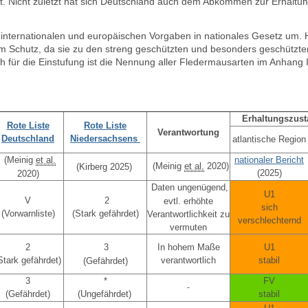
et. Nicht zuletzt hat sich Deutschland auch dem Abkommen zur Erhaltu
internationalen und europäischen Vorgaben in nationales Gesetz um. 
em Schutz
, da sie z
u den streng geschützten und besonders geschützten
h für die Einstufung ist die Nennung aller Fledermausarten im
Anhang I
Erhaltungszust
Rote Liste
Rote Liste
Verantwortung
Deutschland
Niedersachsens
atlantische Region
(Meinig
et al.
nationaler Bericht
(Meinig
et al.
2020)
(Kirberg 2025)
(2025
)
2020)
Daten ungenügend,
U1
V
2
evtl. erhöhte
sich
(Vorwarnliste)
(Stark gefährdet)
Verantwortlichkeit zu
verschlechternd
vermuten
2
3
In hohem Maße
U1
Stark gefährdet)
verantwortlich
stabil
(Gefährdet)
3
*
FV
-
(Gefährdet)
(Ungefährdet)
stabil