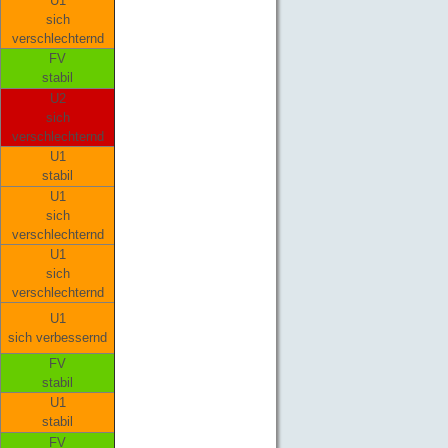
U1
sich
verschlechternd
FV
stabil
U2
sich
verschlechternd
U1
stabil
U1
sich
verschlechternd
U1
sich
verschlechternd
U1
sich verbessernd
FV
stabil
U1
stabil
FV