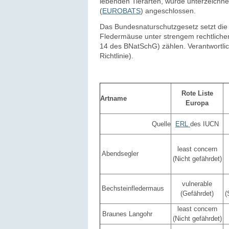
lebenden Tierarten, wurde unterzeichn
(
EUROBATS
) angeschlossen.
Das Bundesnaturschutzgesetz setzt die 
Fled
ermäuse unter strengem rechtlich
14 des BNatSchG) zählen. Verantwortlic
Richtlinie).
Rote Liste
Artname
Europa
Quelle
ERL
des IUCN
least concern
Abendsegler
(Nicht gefährdet)
vulnerable
Bechsteinfledermaus
(Gefährdet)
(
least concern
Braunes Langohr
(Nicht gefährdet)