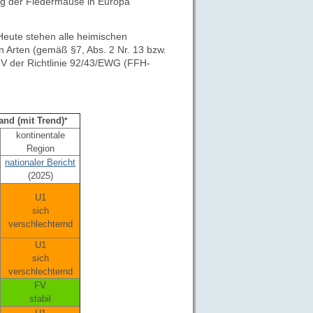
ng der Fledermäuse in Europa
Heute stehen alle heimischen
 Arten (gemäß §7, Abs. 2 Nr. 13 bzw.
V der Richtlinie 92/43/EWG (FFH-
and (mit Trend)
*
kontinentale
Region
nationaler Bericht
(2025)
U1
sich
verschlechternd
U1
sich
verschlechternd
FV
stabil