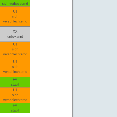
sich verbessernd
U1
sich
verschlechternd
XX
unbekannt
U1
sich
verschlechternd
U1
sich
verschlechternd
FV
stabil
U1
sich
verschlechternd
FV
stabil