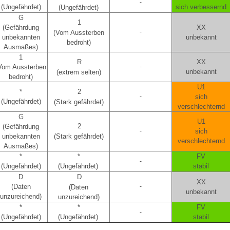
-
(Ungefährdet)
sich verbessernd
(Ungefährdet)
G
1
(Gefährdung
XX
-
(Vom Aussterben
unbekannten
unbekannt
bedroht)
Ausmaßes)
1
R
XX
Vom Aussterben
-
unbekannt
(extrem selten)
bedroht)
U1
*
2
-
sich
(Ungefährdet)
(Stark gefährdet)
verschlechternd
G
U1
2
(Gefährdung
-
sich
unbekannten
(Stark gefährdet)
verschlechternd
Ausmaßes)
*
*
FV
-
(Ungefährdet)
(Ungefährdet)
stabil
D
D
XX
(Daten
-
(Daten
unbekannt
unzureichend)
unzureichend)
*
*
FV
-
(Ungefährdet)
(Ungefährdet)
stabil