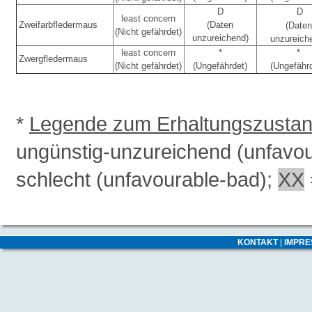
D
D
least concern
Zweifarbfledermaus
(Daten
(Daten
(Nicht gefährdet)
unzureichend)
unzureich
least concern
*
*
Zwergfledermaus
(Nicht gefährdet)
(Ungefährdet)
(Ungefähr
*
Legende zum Erhaltungszusta
ungünstig-unzureichend (unfavo
schlecht (unfavourable-bad);
XX
KONTAKT
|
IMPR