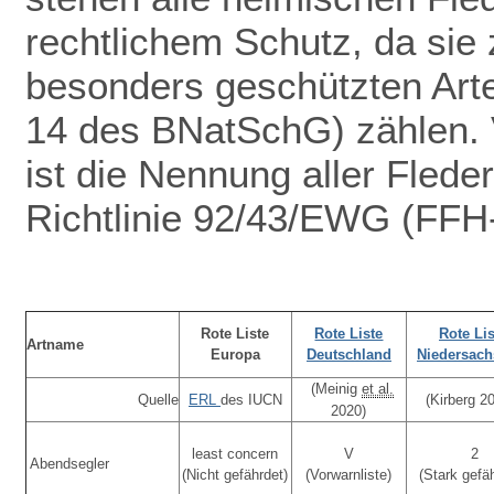
rechtlichem Schutz
, da sie 
besonders geschützten Arte
14 des BNatSchG) zählen. V
ist die Nennung aller Fled
Richtlinie 92/43/EWG (FFH-
Rote Liste
Rote Liste
Rote Lis
Artname
Europa
Deutschland
Niedersac
(Meinig
et al.
Quelle
ERL
des IUCN
(Kirberg 2
2020)
least concern
V
2
Abendsegler
(Nicht gefährdet)
(Vorwarnliste)
(Stark gefä