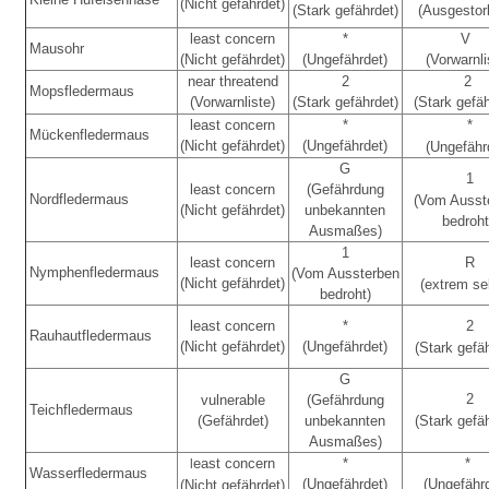
(Nicht gefährdet)
(Stark gefährdet)
(Ausgesto
least concern
*
V
Mausohr
(Nicht gefährdet)
(Ungefährdet)
(Vorwarnli
near threatend
2
2
Mopsfledermaus
(Vorwarnliste)
(Stark gefährdet)
(Stark gefäh
least concern
*
*
Mückenfledermaus
(Nicht gefährdet)
(Ungefährdet)
(Ungefähr
G
1
least concern
(Gefährdung
Nordfledermaus
(Vom Ausst
(Nicht gefährdet)
unbekannten
bedroht
Ausmaßes)
1
least concern
R
Nymphenfledermaus
(Vom Aussterben
(Nicht gefährdet)
(extrem se
bedroht)
least concern
*
2
Rauhautfledermaus
(Nicht gefährdet)
(Ungefährdet)
(Stark gefä
G
2
vulnerable
(Gefährdung
Teichfledermaus
(Gefährdet)
unbekannten
(Stark gefä
Ausmaßes)
east concern
*
*
l
Wasserfledermaus
(Ungefährdet)
(Ungefähr
(Nicht gefährdet)