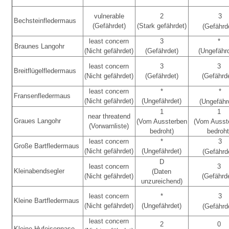
vulnerable
2
3
Bechsteinfledermaus
(Gefährdet)
(Stark gefährdet)
(Gefährd
least concern
3
*
Braunes Langohr
(Nicht gefährdet)
(Gefährdet)
(Ungefähr
least concern
3
3
Breitflügelfledermaus
(Nicht gefährdet)
(Gefährdet)
(Gefährd
least concern
*
*
Fransenfledermaus
(Nicht gefährdet)
(Ungefährdet)
(Ungefähr
1
1
near threatend
Graues Langohr
(Vom Aussterben
(Vom Ausst
(Vorwarnliste)
bedroht)
bedroht
least concern
*
3
Große Bartfledermaus
(Nicht gefährdet)
(Ungefährdet)
(Gefährd
D
least concern
3
Kleinabendsegler
(Daten
(Nicht gefährdet)
(Gefährd
unzureichend)
least concern
*
3
Kleine Bartfledermaus
(Nicht gefährdet)
(Ungefährdet)
(Gefährd
least concern
2
0
Kleine Hufeisennase