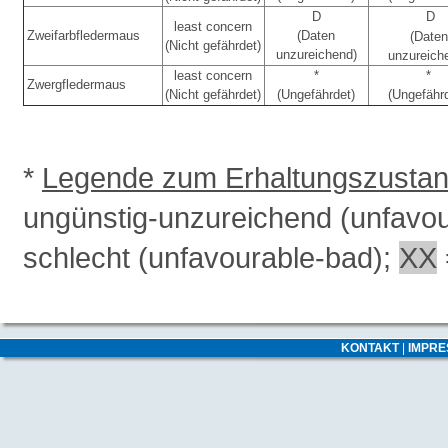
D
D
least concern
Zweifarbfledermaus
(Daten
(Daten
(Nicht gefährdet)
unzureichend)
unzureich
least concern
*
*
Zwergfledermaus
(Nicht gefährdet)
(Ungefährdet)
(Ungefähr
*
Legende zum Erhaltungszusta
ungünstig-unzureichend (unfavo
schlecht (unfavourable-bad);
XX
KONTAKT
|
IMPR