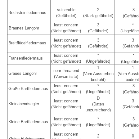
vulnerable
2
3
Bechsteinfledermaus
(Gefährdet)
(Stark gefährdet)
(Gefährd
least concern
3
*
Braunes Langohr
(Nicht gefährdet)
(Gefährdet)
(Ungefähr
least concern
3
3
Breitflügelfledermaus
(Nicht gefährdet)
(Gefährdet)
(Gefährd
least concern
*
*
Fransenfledermaus
(Nicht gefährdet)
(Ungefährdet)
(Ungefähr
1
1
near threatend
Graues Langohr
(Vom Aussterben
(Vom Ausst
(Vorwarnliste)
bedroht)
bedroht
least concern
*
3
Große Bartfledermaus
(Nicht gefährdet)
(Ungefährdet)
(Gefährd
D
least concern
3
Kleinabendsegler
(Daten
(Nicht gefährdet)
(Gefährd
unzureichend)
least concern
*
3
Kleine Bartfledermaus
(Nicht gefährdet)
(Ungefährdet)
(Gefährd
least concern
2
0
Kleine Hufeisennase