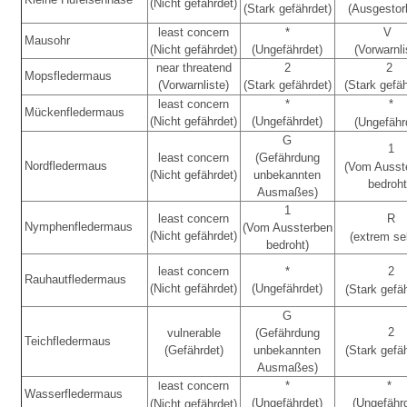
(Nicht gefährdet)
(Stark gefährdet)
(Ausgesto
least concern
*
V
Mausohr
(Nicht gefährdet)
(Ungefährdet)
(Vorwarnli
near threatend
2
2
Mopsfledermaus
(Vorwarnliste)
(Stark gefährdet)
(Stark gefäh
least concern
*
*
Mückenfledermaus
(Nicht gefährdet)
(Ungefährdet)
(Ungefähr
G
1
least concern
(Gefährdung
Nordfledermaus
(Vom Ausst
(Nicht gefährdet)
unbekannten
bedroht
Ausmaßes)
1
least concern
R
Nymphenfledermaus
(Vom Aussterben
(Nicht gefährdet)
(extrem se
bedroht)
least concern
*
2
Rauhautfledermaus
(Nicht gefährdet)
(Ungefährdet)
(Stark gefä
G
2
vulnerable
(Gefährdung
Teichfledermaus
(Gefährdet)
unbekannten
(Stark gefä
Ausmaßes)
east concern
*
*
l
Wasserfledermaus
(Ungefährdet)
(Ungefähr
(Nicht gefährdet)