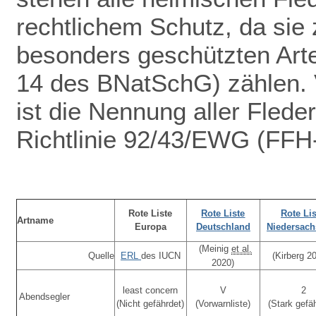
rechtlichem Schutz
, da sie 
besonders geschützten Arte
14 des BNatSchG) zählen. V
ist die Nennung aller Fled
Richtlinie 92/43/EWG (FFH-
Rote Liste
Rote Liste
Rote Lis
Artname
Europa
Deutschland
Niedersac
(Meinig
et al.
Quelle
ERL
des IUCN
(Kirberg 2
2020)
least concern
V
2
Abendsegler
(Nicht gefährdet)
(Vorwarnliste)
(Stark gefä