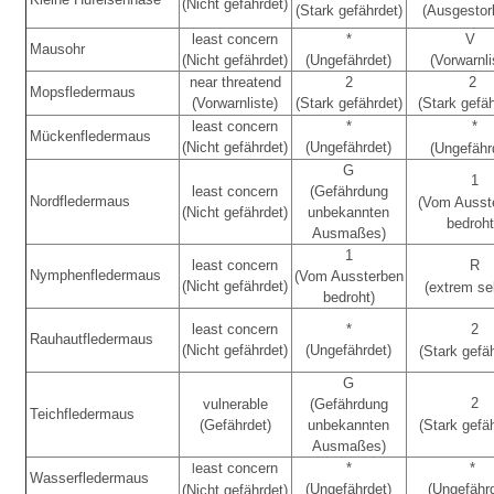
(Nicht gefährdet)
(Stark gefährdet)
(Ausgesto
least concern
*
V
Mausohr
(Nicht gefährdet)
(Ungefährdet)
(Vorwarnli
near threatend
2
2
Mopsfledermaus
(Vorwarnliste)
(Stark gefährdet)
(Stark gefäh
least concern
*
*
Mückenfledermaus
(Nicht gefährdet)
(Ungefährdet)
(Ungefähr
G
1
least concern
(Gefährdung
Nordfledermaus
(Vom Ausst
(Nicht gefährdet)
unbekannten
bedroht
Ausmaßes)
1
least concern
R
Nymphenfledermaus
(Vom Aussterben
(Nicht gefährdet)
(extrem se
bedroht)
least concern
*
2
Rauhautfledermaus
(Nicht gefährdet)
(Ungefährdet)
(Stark gefä
G
2
vulnerable
(Gefährdung
Teichfledermaus
(Gefährdet)
unbekannten
(Stark gefä
Ausmaßes)
east concern
*
*
l
Wasserfledermaus
(Ungefährdet)
(Ungefähr
(Nicht gefährdet)