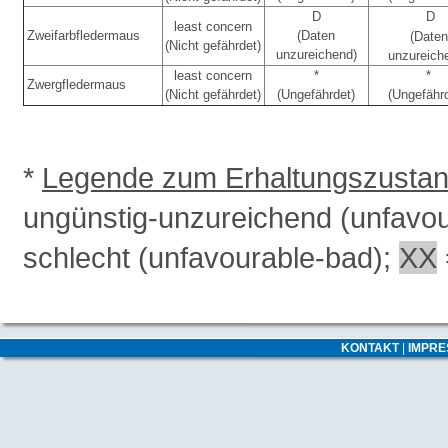
D
D
least concern
Zweifarbfledermaus
(Daten
(Daten
(Nicht gefährdet)
unzureichend)
unzureich
least concern
*
*
Zwergfledermaus
(Nicht gefährdet)
(Ungefährdet)
(Ungefähr
*
Legende zum Erhaltungszusta
ungünstig-unzureichend (unfavo
schlecht (unfavourable-bad);
XX
KONTAKT
|
IMPR