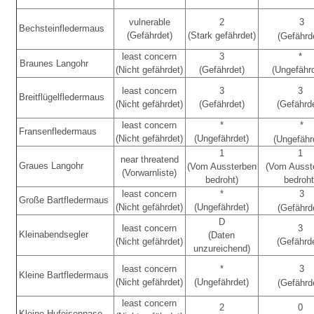
vulnerable
2
3
Bechsteinfledermaus
(Gefährdet)
(Stark gefährdet)
(Gefährd
least concern
3
*
Braunes Langohr
(Nicht gefährdet)
(Gefährdet)
(Ungefähr
least concern
3
3
Breitflügelfledermaus
(Nicht gefährdet)
(Gefährdet)
(Gefährd
least concern
*
*
Fransenfledermaus
(Nicht gefährdet)
(Ungefährdet)
(Ungefähr
1
1
near threatend
Graues Langohr
(Vom Aussterben
(Vom Ausst
(Vorwarnliste)
bedroht)
bedroht
least concern
*
3
Große Bartfledermaus
(Nicht gefährdet)
(Ungefährdet)
(Gefährd
D
least concern
3
Kleinabendsegler
(Daten
(Nicht gefährdet)
(Gefährd
unzureichend)
least concern
*
3
Kleine Bartfledermaus
(Nicht gefährdet)
(Ungefährdet)
(Gefährd
least concern
2
0
Kleine Hufeisennase