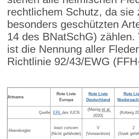
rechtlichem Schutz
, da sie 
besonders geschützten Arte
14 des BNatSchG) zählen. V
ist die Nennung aller Fled
Richtlinie 92/43/EWG (FFH-
Rote Liste
Rote Liste
Rote Lis
Artname
Europa
Deutschland
Niedersac
(Meinig
et al.
Quelle
ERL
des IUCN
(Kirberg 2
2020)
least concern
V
2
Abendsegler
(Nicht gefährdet)
(Vorwarnliste)
(Stark gefä