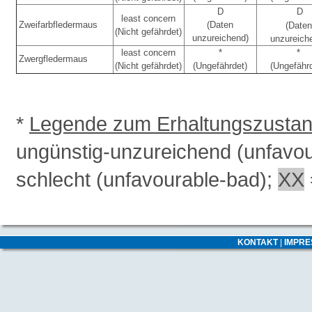
D
D
least concern
Zweifarbfledermaus
(Daten
(Daten
(Nicht gefährdet)
unzureichend)
unzureich
least concern
*
*
Zwergfledermaus
(Nicht gefährdet)
(Ungefährdet)
(Ungefähr
*
Legende zum Erhaltungszusta
ungünstig-unzureichend (unfavo
schlecht (unfavourable-bad);
XX
KONTAKT
|
IMPR