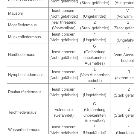
(Nicht gefährdet)
(Stark gefährdet)
(Ausgesto
least concern
*
V
Mausohr
(Nicht gefährdet)
(Ungefährdet)
(Vorwarnli
near threatend
2
2
Mopsfledermaus
(Vorwarnliste)
(Stark gefährdet)
(Stark gefäh
least concern
*
*
Mückenfledermaus
(Nicht gefährdet)
(Ungefährdet)
(Ungefähr
G
1
least concern
(Gefährdung
Nordfledermaus
(Vom Ausst
(Nicht gefährdet)
unbekannten
bedroht
Ausmaßes)
1
least concern
R
Nymphenfledermaus
(Vom Aussterben
(Nicht gefährdet)
(extrem se
bedroht)
least concern
*
2
Rauhautfledermaus
(Nicht gefährdet)
(Ungefährdet)
(Stark gefä
G
2
vulnerable
(Gefährdung
Teichfledermaus
(Gefährdet)
unbekannten
(Stark gefä
Ausmaßes)
east concern
*
*
l
Wasserfledermaus
(Ungefährdet)
(Ungefähr
(Nicht gefährdet)