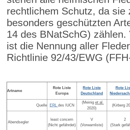
rechtlichem Schutz
, da sie 
besonders geschützten Arte
14 des BNatSchG) zählen. V
ist die Nennung aller Fled
Richtlinie 92/43/EWG (FFH-
Rote Liste
Rote Liste
Rote Lis
Artname
Europa
Deutschland
Niedersac
(Meinig
et al.
Quelle
ERL
des IUCN
(Kirberg 2
2020)
least concern
V
2
Abendsegler
(Nicht gefährdet)
(Vorwarnliste)
(Stark gefä