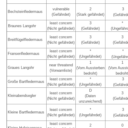
vulnerable
2
3
Bechsteinfledermaus
(Gefährdet)
(Stark gefährdet)
(Gefährd
least concern
3
*
Braunes Langohr
(Nicht gefährdet)
(Gefährdet)
(Ungefähr
least concern
3
3
Breitflügelfledermaus
(Nicht gefährdet)
(Gefährdet)
(Gefährd
least concern
*
*
Fransenfledermaus
(Nicht gefährdet)
(Ungefährdet)
(Ungefähr
1
1
near threatend
Graues Langohr
(Vom Aussterben
(Vom Ausst
(Vorwarnliste)
bedroht)
bedroht
least concern
*
3
Große Bartfledermaus
(Nicht gefährdet)
(Ungefährdet)
(Gefährd
D
least concern
3
Kleinabendsegler
(Daten
(Nicht gefährdet)
(Gefährd
unzureichend)
least concern
*
3
Kleine Bartfledermaus
(Nicht gefährdet)
(Ungefährdet)
(Gefährd
least concern
2
0
Kleine Hufeisennase