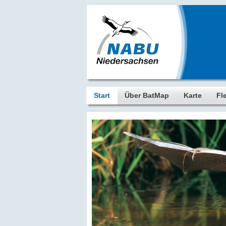
Start
Über BatMap
Karte
Fl