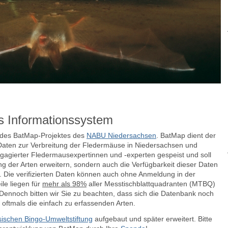
s Informationssystem
e des BatMap-Projektes des
NABU Niedersachsen
. BatMap dient der
aten zur Verbreitung der Fledermäuse in Niedersachsen und
agierter Fledermausexpertinnen und -experten gespeist und soll
ng der Arten erweitern, sondern auch die Verfügbarkeit dieser Daten
n.
Die verifizierten Daten können auch ohne Anmeldung in der
le liegen für
mehr als 98%
aller Messtischblattquadranten (MTBQ)
ennoch bitten wir Sie zu beachten, dass sich die Datenbank noch
 oftmals die einfach zu erfassenden Arten.
ischen Bingo-Umweltstiftung
aufgebaut und später erweitert. Bitte