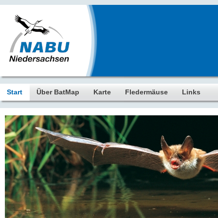
Start
Über BatMap
Karte
Fledermäuse
Links