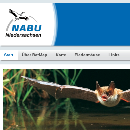
Start
Über BatMap
Karte
Fledermäuse
Links