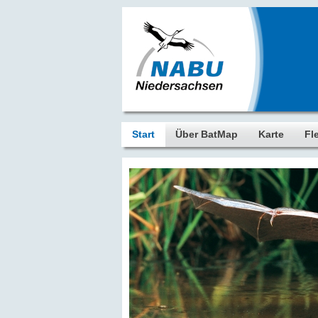
Start
Über BatMap
Karte
Fl