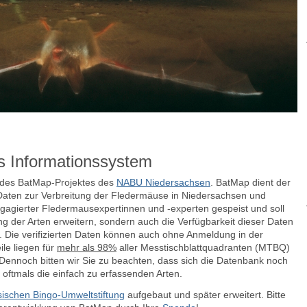
s Informationssystem
e des BatMap-Projektes des
NABU Niedersachsen
. BatMap dient der
aten zur Verbreitung der Fledermäuse in Niedersachsen und
agierter Fledermausexpertinnen und -experten gespeist und soll
ng der Arten erweitern, sondern auch die Verfügbarkeit dieser Daten
n.
Die verifizierten Daten können auch ohne Anmeldung in der
le liegen für
mehr als 98%
aller Messtischblattquadranten (MTBQ)
ennoch bitten wir Sie zu beachten, dass sich die Datenbank noch
 oftmals die einfach zu erfassenden Arten.
ischen Bingo-Umweltstiftung
aufgebaut und später erweitert. Bitte