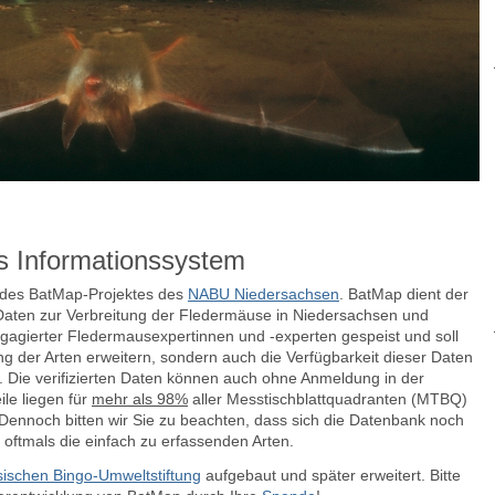
s Informationssystem
e des BatMap-Projektes des
NABU Niedersachsen
. BatMap dient der
aten zur Verbreitung der Fledermäuse in Niedersachsen und
agierter Fledermausexpertinnen und -experten gespeist und soll
ng der Arten erweitern, sondern auch die Verfügbarkeit dieser Daten
n.
Die verifizierten Daten können auch ohne Anmeldung in der
le liegen für
mehr als 98%
aller Messtischblattquadranten (MTBQ)
ennoch bitten wir Sie zu beachten, dass sich die Datenbank noch
 oftmals die einfach zu erfassenden Arten.
ischen Bingo-Umweltstiftung
aufgebaut und später erweitert. Bitte