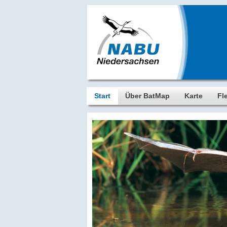
Start
Über BatMap
Karte
Fl