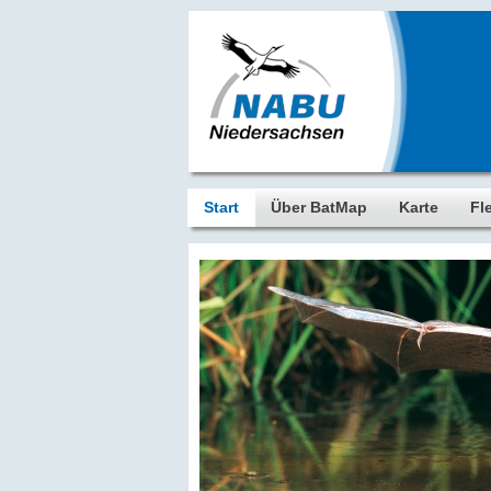
Start
Über BatMap
Karte
Fl