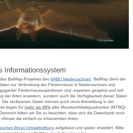
s Informationssystem
e des BatMap-Projektes des
NABU Niedersachsen
. BatMap dient der
aten zur Verbreitung der Fledermäuse in Niedersachsen und
agierter Fledermausexpertinnen und -experten gespeist und soll
ng der Arten erweitern, sondern auch die Verfügbarkeit dieser Daten
n.
Die verifizierten Daten können auch ohne Anmeldung in der
le liegen für
mehr als 98%
aller Messtischblattquadranten (MTBQ)
ennoch bitten wir Sie zu beachten, dass sich die Datenbank noch
 oftmals die einfach zu erfassenden Arten.
ischen Bingo-Umweltstiftung
aufgebaut und später erweitert. Bitte