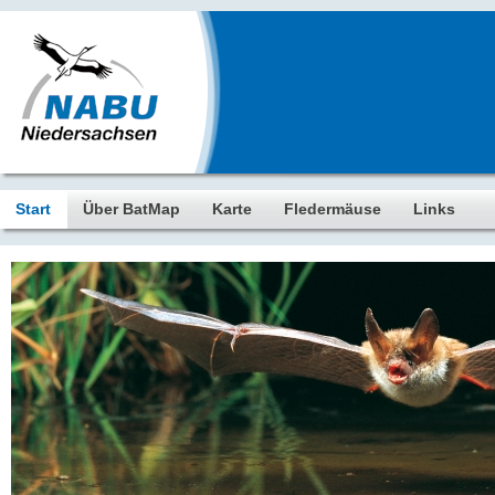
Start
Über BatMap
Karte
Fledermäuse
Links