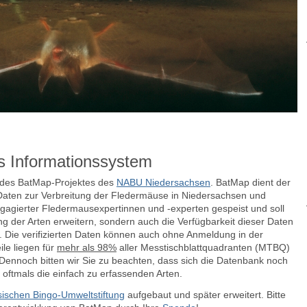
s Informationssystem
e des BatMap-Projektes des
NABU Niedersachsen
. BatMap dient der
aten zur Verbreitung der Fledermäuse in Niedersachsen und
agierter Fledermausexpertinnen und -experten gespeist und soll
ng der Arten erweitern, sondern auch die Verfügbarkeit dieser Daten
n.
Die verifizierten Daten können auch ohne Anmeldung in der
le liegen für
mehr als 98%
aller Messtischblattquadranten (MTBQ)
ennoch bitten wir Sie zu beachten, dass sich die Datenbank noch
 oftmals die einfach zu erfassenden Arten.
ischen Bingo-Umweltstiftung
aufgebaut und später erweitert. Bitte