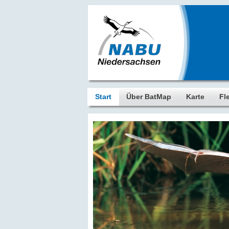
Start
Über BatMap
Karte
Fl