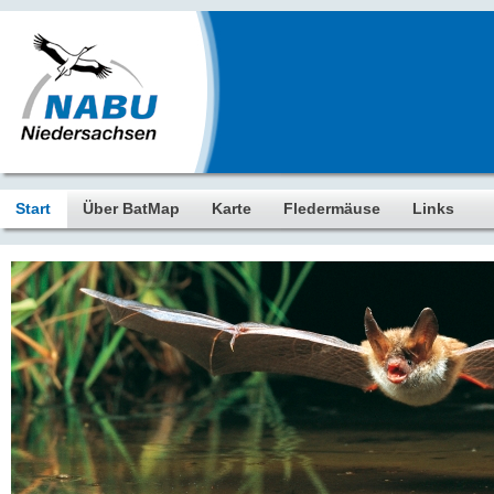
Start
Über BatMap
Karte
Fledermäuse
Links