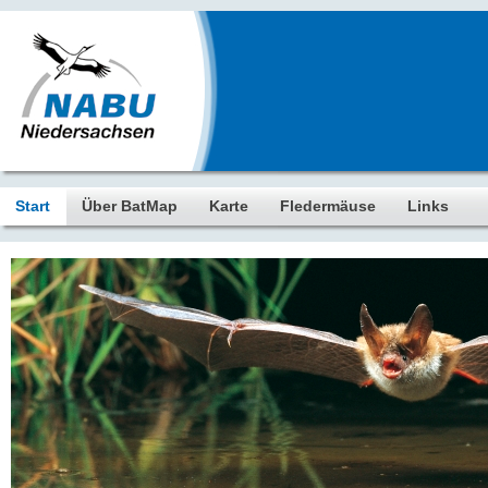
Start
Über BatMap
Karte
Fledermäuse
Links