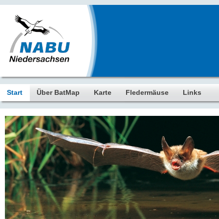
Start
Über BatMap
Karte
Fledermäuse
Links