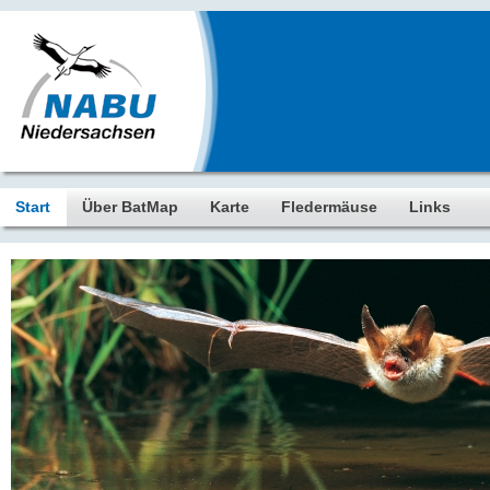
Start
Über BatMap
Karte
Fledermäuse
Links