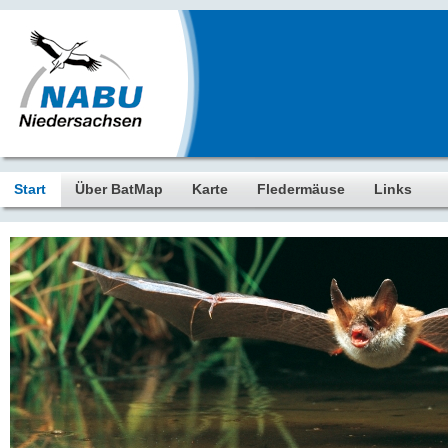
Start
Über BatMap
Karte
Fledermäuse
Links