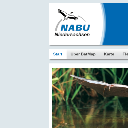
Start
Über BatMap
Karte
Fl