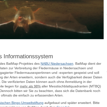
s Informationssystem
e des BatMap-Projektes des
NABU Niedersachsen
. BatMap dient der
aten zur Verbreitung der Fledermäuse in Niedersachsen und
agierter Fledermausexpertinnen und -experten gespeist und soll
ng der Arten erweitern, sondern auch die Verfügbarkeit dieser Daten
n.
Die verifizierten Daten können auch ohne Anmeldung in der
le liegen für
mehr als 98%
aller Messtischblattquadranten (MTBQ)
ennoch bitten wir Sie zu beachten, dass sich die Datenbank noch
 oftmals die einfach zu erfassenden Arten.
ischen Bingo-Umweltstiftung
aufgebaut und später erweitert. Bitte