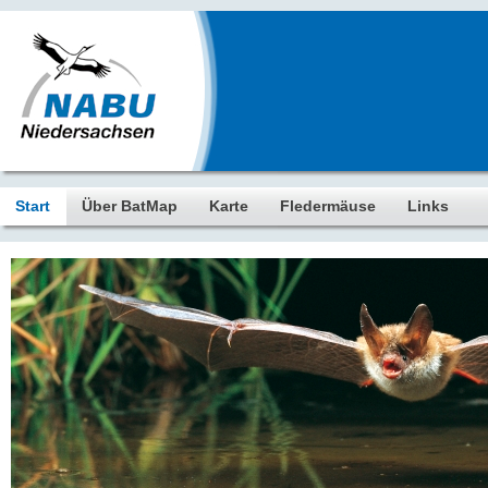
Start
Über BatMap
Karte
Fledermäuse
Links