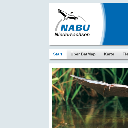
Start
Über BatMap
Karte
Fl