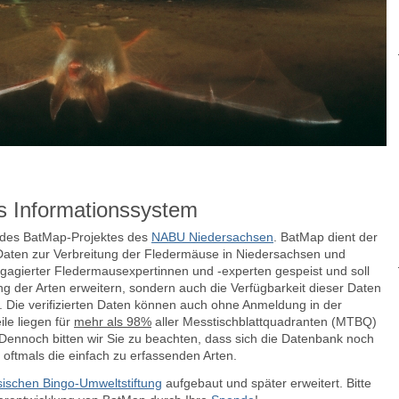
s Informationssystem
e des BatMap-Projektes des
NABU Niedersachsen
. BatMap dient der
aten zur Verbreitung der Fledermäuse in Niedersachsen und
agierter Fledermausexpertinnen und -experten gespeist und soll
ng der Arten erweitern, sondern auch die Verfügbarkeit dieser Daten
n.
Die verifizierten Daten können auch ohne Anmeldung in der
le liegen für
mehr als 98%
aller Messtischblattquadranten (MTBQ)
ennoch bitten wir Sie zu beachten, dass sich die Datenbank noch
 oftmals die einfach zu erfassenden Arten.
ischen Bingo-Umweltstiftung
aufgebaut und später erweitert. Bitte