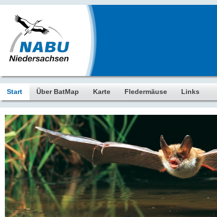
Start
Über BatMap
Karte
Fledermäuse
Links