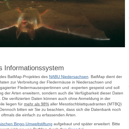
s Informationssystem
e des BatMap-Projektes des
NABU Niedersachsen
. BatMap dient der
aten zur Verbreitung der Fledermäuse in Niedersachsen und
agierter Fledermausexpertinnen und -experten gespeist und soll
ng der Arten erweitern, sondern auch die Verfügbarkeit dieser Daten
n.
Die verifizierten Daten können auch ohne Anmeldung in der
le liegen für
mehr als 98%
aller Messtischblattquadranten (MTBQ)
ennoch bitten wir Sie zu beachten, dass sich die Datenbank noch
 oftmals die einfach zu erfassenden Arten.
ischen Bingo-Umweltstiftung
aufgebaut und später erweitert. Bitte