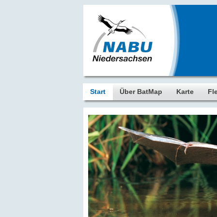
Start
Über BatMap
Karte
Fl