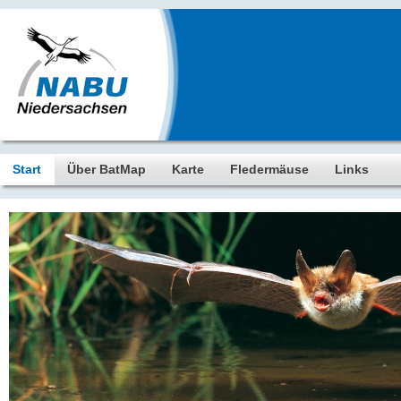
Start
Über BatMap
Karte
Fledermäuse
Links