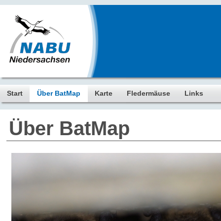
Start
Über BatMap
Karte
Fledermäuse
Links
Über BatMap