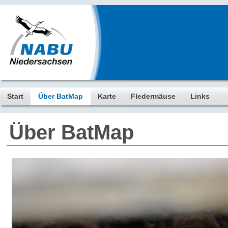
Start
Über BatMap
Karte
Fledermäuse
Links
Über BatMap