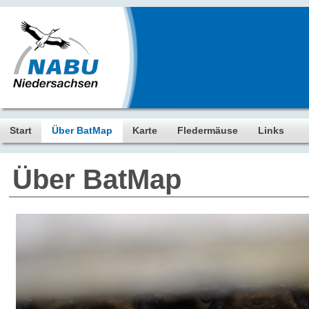
Start
Über BatMap
Karte
Fledermäuse
Links
Über BatMap