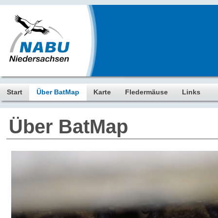
Start
Über BatMap
Karte
Fledermäuse
Links
Über BatMap