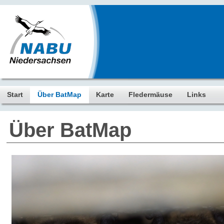
Start
Über BatMap
Karte
Fledermäuse
Links
Über BatMap