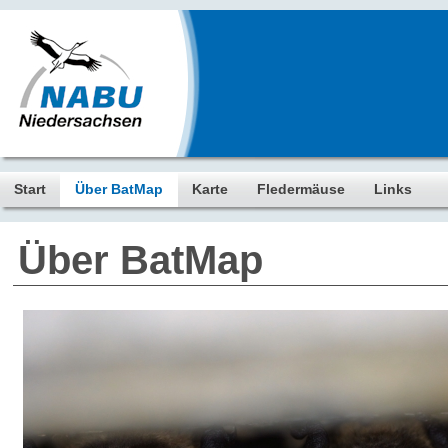
Start
Über BatMap
Karte
Fledermäuse
Links
Über BatMap