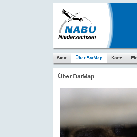
Start
Über BatMap
Karte
Fl
Über BatMap