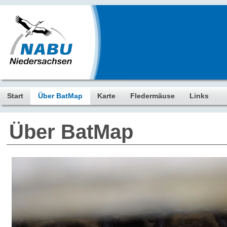
Start
Über BatMap
Karte
Fledermäuse
Links
Über BatMap