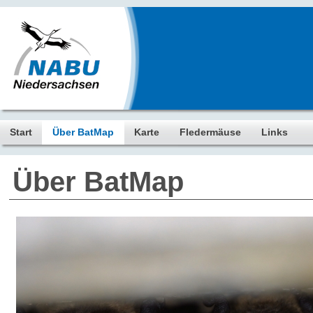
Start
Über BatMap
Karte
Fledermäuse
Links
Über BatMap