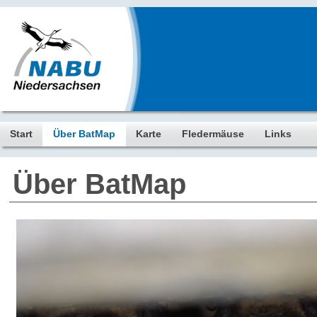
Start
Über BatMap
Karte
Fledermäuse
Links
Über BatMap